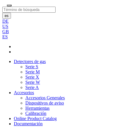
es
DE
US
GB
ES
Detectores de gas
Serie S
Serie M
Serie X
Serie W
Serie A
Accesorios
Accesorios Generales
Dispositivos de aviso
Herramientas
Calibración
Online Product Catalog
Documentación