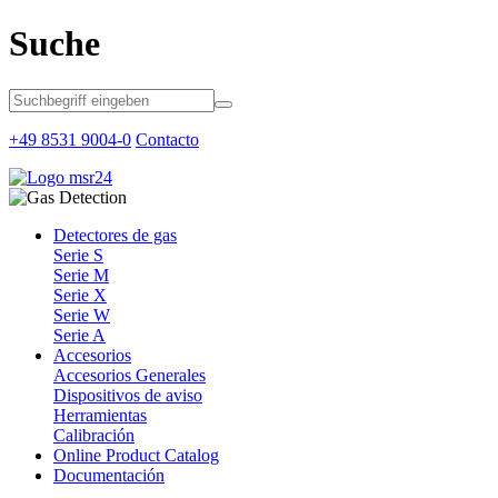
Suche
+49 8531 9004-0
Contacto
Detectores de gas
Serie S
Serie M
Serie X
Serie W
Serie A
Accesorios
Accesorios Generales
Dispositivos de aviso
Herramientas
Calibración
Online Product Catalog
Documentación